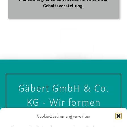
Gehaltsvorstellung
.
Gäbert GmbH & Co.
KG - Wir formen
Kunststoff.
Cookie-Zustimmung verwalten