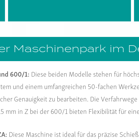
r Maschinenpark im De
und 600/1:
Diese beiden Modelle stehen für höchs
em und einem umfangreichen 50-fachen Werkzeu
cher Genauigkeit zu bearbeiten. Die Verfahrwege
 mm in Z bei der 600/1 bieten Flexibilität für ei
ZA:
Diese Maschine ist ideal für das präzise Schieß