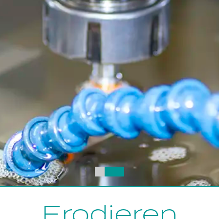
0
1
2
Erodieren