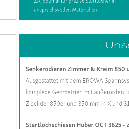
ZA, optimal für präzise Startlöcher in
anspruchsvollen Materialien
Unse
Senkerodieren Zimmer & Kreim 850 
Ausgestattet mit dem EROWA Spannsyst
komplexe Geometrien mit außerordentli
Z bei der 850er und 350 mm in X und 315
Startlochschiesen Huber OCT 3625 - 