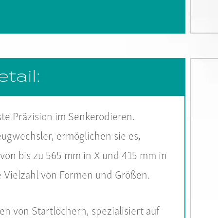
tail:
te Präzision im Senkerodieren.
gwechsler, ermöglichen sie es,
 von bis zu 565 mm in X und 415 mm in
ne Vielzahl von Formen und Größen.
en von Startlöchern, spezialisiert auf